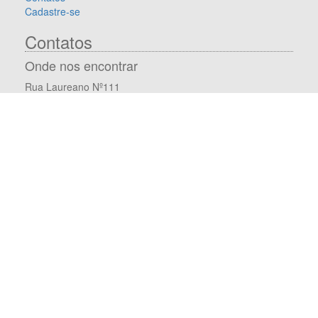
Cadastre-se
Contatos
Onde nos encontrar
Rua Laureano Nº111
Vila Camilópolis - Santo André-SP
Shekinah Álbuns LTDA
(11) 97192-8552
BRASIL
Redes Sociais
Visite-nos nas redes sociais.
Receber Notícias
Deixe seu e-mail para receber promoções e informações
de novidades.