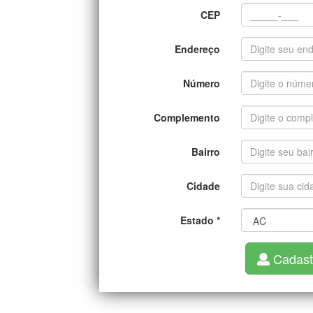
CEP
Endereço
Número
Complemento
Bairro
Cidade
Estado
*
Cadast