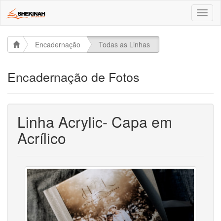
Toggl
naviga
Encadernação
Todas as Linhas
Encadernação de Fotos
Linha Acrylic- Capa em
Acrílico